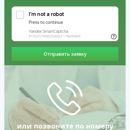
Острые состояния при зависимости опасны для жизни.
Не ждите, пока станет хуже. Наркологическая помощь
на дому — это шанс быстро справиться с проблемой и
начать путь к выздоровлению.
Наши филиалы в регионах: услуги
Лечение
алкоголизма в Рязани
услуги
Лечение
зависимости от мефедрона в Бердске
услуги
Кодирование налтрексоном в Жуковском
или позвоните по номеру