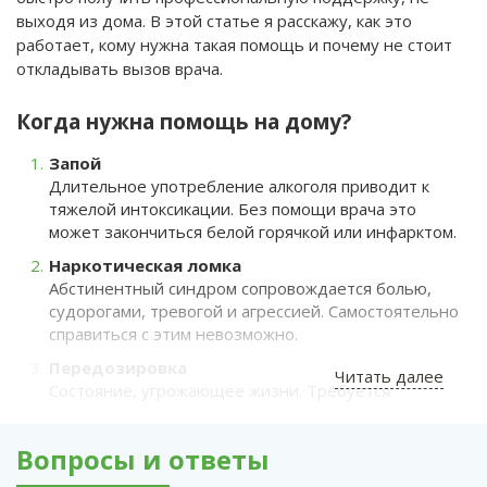
выходя из дома. В этой статье я расскажу, как это
работает, кому нужна такая помощь и почему не стоит
откладывать вызов врача.
Когда нужна помощь на дому?
Запой
Длительное употребление алкоголя приводит к
тяжелой интоксикации. Без помощи врача это
может закончиться белой горячкой или инфарктом.
Наркотическая ломка
Абстинентный синдром сопровождается болью,
судорогами, тревогой и агрессией. Самостоятельно
справиться с этим невозможно.
Передозировка
Читать далее
Состояние, угрожающее жизни. Требуется
немедленная детоксикация и стабилизация
состояния.
Вопросы и ответы
Острое отравление