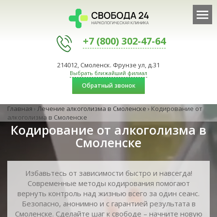
+7 (800) 302-47-64
214012, Смоленск. Фрунзе ул, д.31
Выбрать ближайший филиал
Обратный звонок
Главная
›
Лечение алкоголизма в Смоленске
›
Кодирование от
алкоголизма в Смоленске
Кодирование от алкоголизма в
Смоленске
Избавьтесь от зависимости быстро и навсегда!
Современные методы кодирования помогают
вернуть контроль над жизнью всего за один сеанс.
Безопасно, анонимно и с гарантией результата в
Смоленске. Сделайте шаг к свободе – начните новую